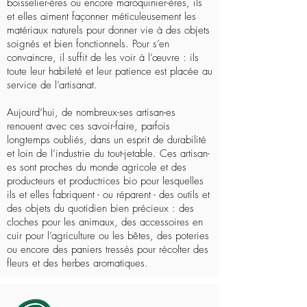
boisselier-ères ou encore maroquinier-ères, ils
et elles aiment façonner méticuleusement les
matériaux naturels pour donner vie à des objets
soignés et bien fonctionnels. Pour s’en
convaincre, il suffit de les voir à l’œuvre : ils
toute leur habileté et leur patience est placée au
service de l’artisanat.
Aujourd’hui, de nombreux-ses artisan-es
renouent avec ces savoir-faire, parfois
longtemps oubliés, dans un esprit de durabilité
et loin de l’industrie du tout-jetable. Ces artisan-
es sont proches du monde agricole et des
producteurs et productrices bio pour lesquelles
ils et elles fabriquent - ou réparent - des outils et
des objets du quotidien bien précieux : des
cloches pour les animaux, des accessoires en
cuir pour l’agriculture ou les bêtes, des poteries
ou encore des paniers tressés pour récolter des
fleurs et des herbes aromatiques.