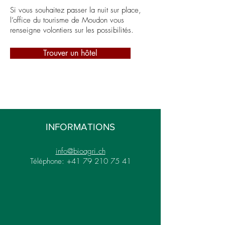
Si vous souhaitez passer la nuit sur place,
l’office du tourisme de Moudon vous
renseigne volontiers sur les possibilités.
Trouver un hôtel
INFORMATIONS
info@bioagri.ch
Téléphone:
+41 79 210 75 41