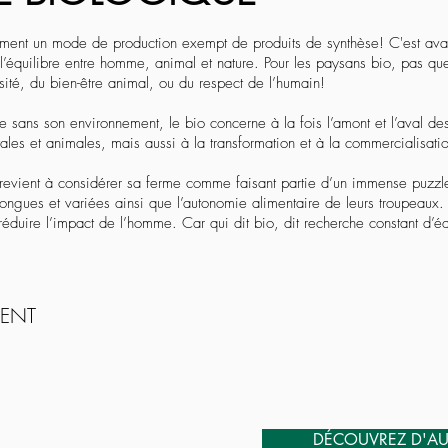
ement un mode de production exempt de produits de synthèse! C'est avant 
 l’équilibre entre homme, animal et nature. Pour les paysans bio, pas q
sité, du bien-être animal, ou du respect de l’humain!
sans son environnement, le bio concerne à la fois l’amont et l’aval des 
ales et animales, mais aussi à la transformation et à la commercialisati
i revient à considérer sa ferme comme faisant partie d’un immense puzzle
e longues et variées ainsi que l’autonomie alimentaire de leurs troupeaux.
réduire l’impact de l’homme. Car qui dit bio, dit recherche constant d’éq
MENT
DÉCOUVREZ D'AU