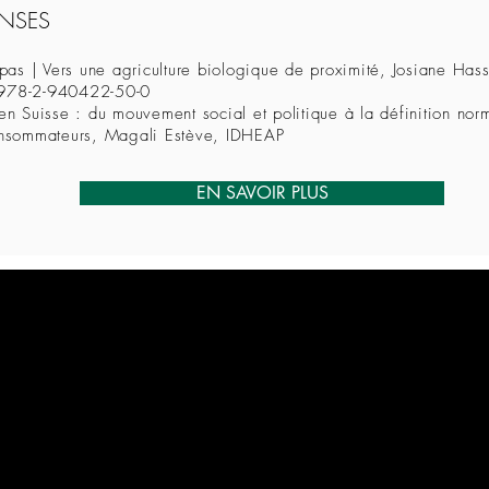
NSES
t pas | Vers une agriculture biologique de proximité, Josiane Ha
 978-2-940422-50-0
 en Suisse : du mouvement social et politique à la définition n
consommateurs, Magali Estève, IDHEAP
EN SAVOIR PLUS