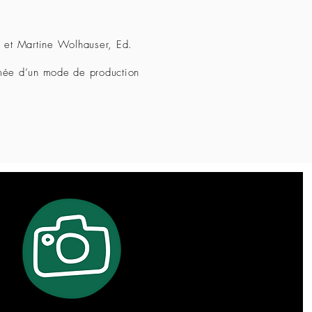
ss et Martine Wolhauser, Ed.
ormée d’un mode de production