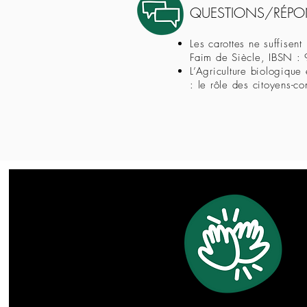
QUESTIONS/RÉPO
Les carottes ne suffisen
Faim de Siècle, IBSN :
L’Agriculture biologique
: le rôle des citoyens-