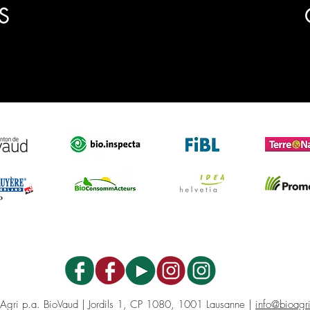
S
oAgri p.a. BioVaud | Jordils 1, CP 1080, 1001 Lausanne |
info@bioagr