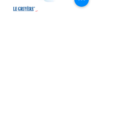
BioAgri p.a. BioVaud | Jordils 1, CP 1080,
1001 Lausanne |
info@bioagri.ch
2026 ©
Politique de confidentialité
|
Crédits
| Hébergement écologique par Infomaniak