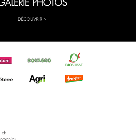
GALERIE PHOTOS
DÉCOUVRIR >
i.ch
fomaniak