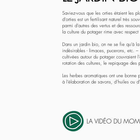
Saviez-vous que les orties étaient les p
d’orties est un fertilisant naturel très s
parmi d’autres des vertus et des ressour
la culture du potager rime avec respect 
Dans un jardin bio, on ne se fie qu’à la
indésirables - limaces, pucerons, etc. –
cultivées autour du potager couvraient l
rotation des cultures, le repiquage des
Les herbes aromatiques ont une bonne p
à l’élaboration de savons, d’huiles ou d’
LA VIDÉO DU MO