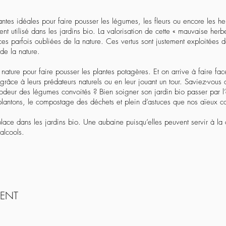
lantes idéales pour faire pousser les légumes, les fleurs ou encore les h
ouvent utilisé dans les jardins bio. La valorisation de cette « mauvaise her
ces parfois oubliées de la nature. Ces vertus sont justement exploitées 
de la nature.
 nature pour faire pousser les plantes potagères. Et on arrive à faire fac
 grâce à leurs prédateurs naturels ou en leur jouant un tour. Saviez-vou
’odeur des légumes convoités ? Bien soigner son jardin bio passer par l’
 plantons, le compostage des déchets et plein d’astuces que nos aïeux c
lace dans les jardins bio. Une aubaine puisqu’elles peuvent servir à la
alcools.
MENT