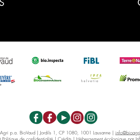
S
oAgri p.a. BioVaud | Jordils 1, CP 1080, 1001 Lausanne |
info@bioagr
©
Politique de confidentialité
|
Crédits
| Hébergement écologique par In