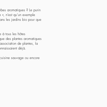
erbes aromatiques ? Le purin
be », n’est qu’un exemple
dans les jardins bio pour que
e à tous les hôtes
s que des plantes aromatiques
association de plantes, la
onnaissaient déjà.
 cuisine sauvage ou encore