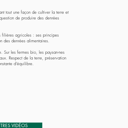
 tout une façon de cultiver la terre et
 question de produire des denrées
filières agricoles : ses principes
on des denrées alimentaires.
. Sur les fermes bio, les paysan-nes
eaux. Respect de la terre, préservation
nstante d’équilibre.
TRES VIDÉOS