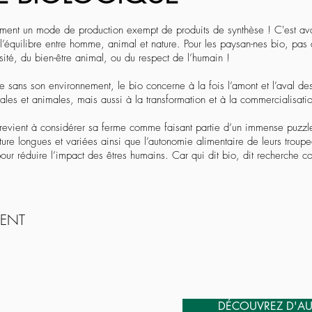
ement un mode de production exempt de produits de synthèse ! C'est avant
 l’équilibre entre homme, animal et nature. Pour les paysan-nes bio, pas
sité, du bien-être animal, ou du respect de l’humain !
sans son environnement, le bio concerne à la fois l’amont et l’aval des 
ales et animales, mais aussi à la transformation et à la commercialisati
i revient à considérer sa ferme comme faisant partie d’un immense puzzle
ulture longues et variées ainsi que l’autonomie alimentaire de leurs troup
our réduire l’impact des êtres humains. Car qui dit bio, dit recherche co
MENT
DÉCOUVREZ D'AU