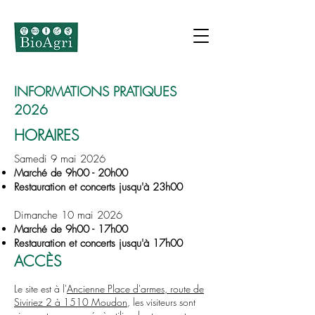
INFORMATIONS PRATIQUES
2026
HORAIRES
Samedi 9 mai 2026
Marché de 9h00 - 20h00
Restauration et concerts ju
squ'à 23h00​
Dimanche 10 mai 2026
Marché de 9h00 - 17h00
Restauration et concerts ju
squ
'à 17
h00​
Brunch
sur réservation
ACCÈS
Le site est à l'
Ancienne Place d'armes, route de
TARIFS
Siviriez 2 à 1510 Moudon
, les visiteurs sont