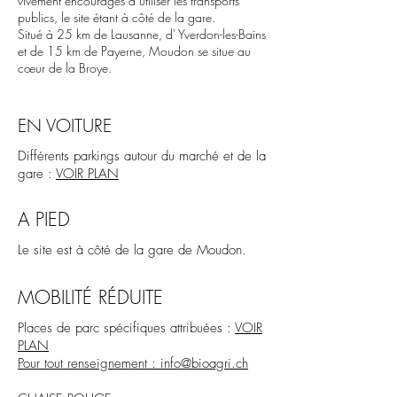
Entrée gratuite à BioAgri
vivement encouragés à utiliser les transports
publics, le site étant à côté de la gare.
Situé à 25 km de Lausanne, d' Yverdon-les-Bains
et de 15 km de Payerne, Moudon se situe au
cœur de la Broye.
EN VOITURE
Différents parkings autour du marché et de la
gare :
VOIR PLAN
A PIED
Le site est à côté de la gare de Moudon.
MOBILITÉ RÉDUITE
Places de parc spécifiques attribuées :
VOIR
PLAN
Pour tout renseignement : info@bioagri.ch